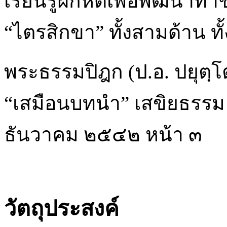
เรียนรู้ฝึกหัดเพื่อพัฒนาทำ
“ไตรสิกขา” ทั้งสามด้าน ทั้
พระธรรมปิฎก (ป.อ. ปยุตฺโ
“เสมือนบทนำ” เสขิยธรรม ฉ
ธันวาคม ๒๕๔๒ หน้า ๓
วัตถุประสงค์