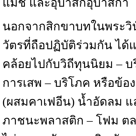
แม่ชี และอุบาสกอุบาสิกา
นอกจากสิกขาบทในพระวินัย
วัตรที่ถือปฏิบัติร่วมกัน ได้แ
คล้อยไปกับวิถีทุนนิยม –
การเสพ – บริโภค หรือข้องเกี
(ผสมคาเฟอีน) น้ำอัดลม แล
ภาชนะพลาสติก – โฟม ตลอด