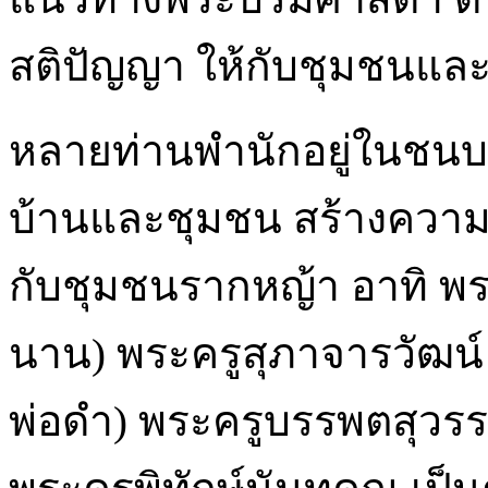
สติปัญญา ให้กับชุมชนและส
หลายท่านพำนักอยู่ในชนบ
บ้านและชุมชน สร้างความเข
กับชุมชนรากหญ้า อาทิ พ
นาน) พระครูสุภาจารวัฒน์
พ่อดำ) พระครูบรรพตสุวรร