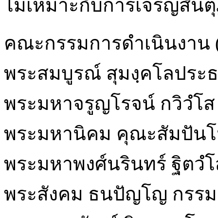
ไม่เหมาะกับการเจริญสันต
คณะกรรมการดำเนินงาน (ช
พระสมบูรณ์ สุมงฺคโลปร
พระมหาจรูญโรจน์ กวิวํโ
พระมหานิคม คุณะสัมปัน
พระมหาพงศ์นรินทร์ ฐิตวํ
พระสังคม ธนปัญโญ กรร