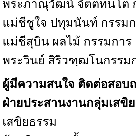
พระภาณุวัฒน์ จิตตทนโต
แม่ชีชูใจ ปทุมนันท์ กรรม
แม่ชีสุบิน ผลไม้ กรรมการ
พระวินย์ สิริวฑฺฒโนกรรม
ผู้มีความสนใจ ติดต่อสอบถ
ฝ่ายประสานงานกลุ่มเสขิ
เสขิยธรรม