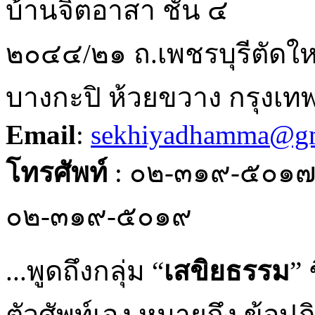
บ้านจิตอาสา ชั้น ๔
๒๐๔๔/๒๑ ถ.เพชรบุรีตัดให
บางกะปิ ห้วยขวาง กรุงเ
Email
:
sekhiyadhamma@gm
โทรศัพท์
: ๐๒-๓๑๙-๕๐๑
๐๒-๓๑๙-๕๐๑๙
...พูดถึงกลุ่ม “
เสขิยธรรม
” 
ตัวศัพท์เอง หมายถึง ข้อปฏิบั