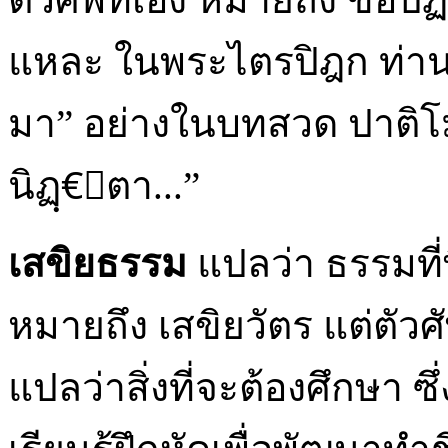
แหละ ในพระไตรปิฎก ท่านเร
มา” อย่างในบทสวด ปาติโมก
นิฏฺ€ิตา...”
เสขิยธรรม
แปลว่า ธรรมที่
หมายถึง เสขิยวัตร แต่ตัว
แปลว่าสิ่งที่จะต้องศึกษา ซ