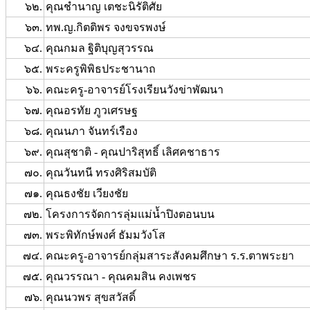
๖๒.
คุณชำนาญ เตชะนิรัติศัย
๖๓.
ทพ.ญ.กิตติพร จงขจรพงษ์
๖๔.
คุณกมล ฐิติบุญสุวรรณ
๖๕.
พระครูพิพิธประชานาถ
๖๖.
คณะครู-อาจารย์โรงเรียนวังข่าพัฒนา
๖๗.
คุณอรทัย ภูวเศรษฐ
๖๘.
คุณนภา จันทร์เรือง
๖๙.
คุณสุชาติ - คุณปาริสุทธิ์ เลิศคชาธาร
๗๐.
คุณวันทนี ทรงศิริสมบัติ
๗๑.
คุณธงชัย เวียงชัย
๗๒.
โครงการจัดการลุ่มแม่น้ำปิงตอนบน
๗๓.
พระพิทักษ์พงศ์ ธัมมวังโส
๗๔.
คณะครู-อาจารย์กลุ่มสาระสังคมศึกษา ร.ร.ตาพระยา
๗๕.
คุณวรรณา - คุณคมสิน คงเพชร
๗๖.
คุณนวพร สุขสวัสดิ์