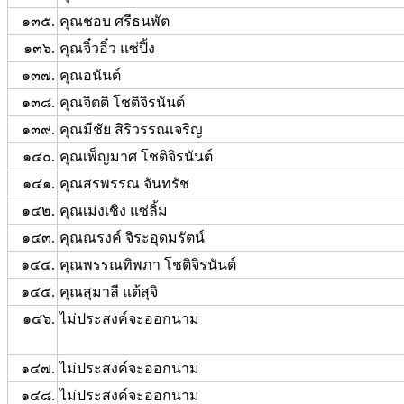
๑๓๕.
คุณชอบ ศรีธนพัต
๑๓๖.
คุณจิ๋วอิ๋ว แซ่ปิ้ง
๑๓๗.
คุณอนันต์
๑๓๘.
คุณจิตติ โชติจิรนันต์
๑๓๙.
คุณมีชัย สิริวรรณเจริญ
๑๔๐.
คุณเพ็ญมาศ โชติจิรนันต์
๑๔๑.
คุณสรพรรณ จันทรัช
๑๔๒.
คุณเม่งเชิง แซ่ลิ้ม
๑๔๓.
คุณณรงค์ จิระอุดมรัตน์
๑๔๔.
คุณพรรณทิพภา โชติจิรนันต์
๑๔๕.
คุณสุมาลี แต้สุจิ
๑๔๖.
ไม่ประสงค์จะออกนาม
๑๔๗.
ไม่ประสงค์จะออกนาม
๑๔๘.
ไม่ประสงค์จะออกนาม