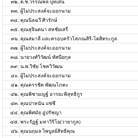
๓๒.
ด.ช.วรรณพล บุทเสน
๓๓.
ผู้ไม่ประสงค์จะออกนาม
๓๔.
คุณนิลฉวี ศิวรักษ์
๓๕.
คุณสุจินตนา สหชัยเสรี
๓๖.
คุณสมาลี และครอบครัวโสภณสิริ-โตสิตระกูล
๓๗.
ผู้ไม่ประสงค์จะออกนาม
๓๘.
นายวงศ์วิวัฒน์ ทัศนียกุล
๓๙.
น.พ.วิชัย โชควิวัฒน
๔๐.
ผู้ไม่ประสงค์จะออกนาม
๔๑.
คุณครรชิต พัฒนโภคะ
๔๒.
คุณพิชามญฐ์ อารยะพิสุทธิกูร
๔๓.
คุณปาหนัน แซ่ชี
๔๔.
คุณพิศมัย อู่ปรัชญา
๔๕.
พระรัฏฐ์ มหาวิริโย(วายากูล)
๔๖.
คุณนฤมล ไพบูลย์สิทธิคุณ