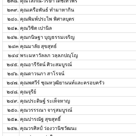
๒๓๘.
คุณโสภณ-วริษา เดชเทวพร
๒๓๙.
คุณเครือพันธ์ ทำมาหากิน
๒๔๐.
คุณพิมพ์ประไพ พิศาลบุตร
๒๔๑.
คุณวิชิต เปานิล
๒๔๒.
คุณกนิษฐา บุญธรรมเจริญ
๒๔๓
คุณมาลัย สุขสุทธ์
๒๔๔
พระมหาวัลลภ วลฺลภปญฺโญ
๒๔๕.
คุณอารีรัตน์ ศิวะสมบูรณ์
๒๔๖.
คุณดาวนภา สาโรจน์
๒๔๗.
คุณพศวีร์ ชุณหวุฒิยานนท์และครอบครัว
๒๔๘.
คุณจุรีย์
๒๔๙.
คุณประดิษฐ์ ระเห็จหาญ
๒๕๐.
คุณวรรรณา จารุสมบูรณ์
๒๕๑.
คุณปารณัฐ สุขสุทธิ์
๒๕๒.
คุณวรศิลป์ ว่องวานิชวัฒนะ