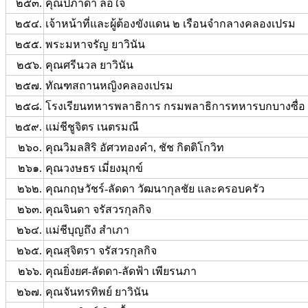
๒๕๓.
คุณปภาดา ล่อใจ
๒๕๔.
เจ้าหน้าที่และผู้ต้องขังแดน ๒ เรือนจำกลางคลองเปรม
๒๕๕.
พระมหาจรัญ ยาวินัน
๒๕๖.
คุณศรีนวล ยาวินัน
๒๕๗.
ทัณฑสถานหญิงคลองเปรม
๒๕๘.
โรงเรียนทหารพลาธิการ กรมพลาธิการทหารบกบางซื่อ
๒๕๙.
แม่ชีชูจิตร เนตรมณี
๒๖๐.
คุณวิมลสิริ อัศวทองคำ, ชัช กิตติโกวิท
๒๖๑.
คุณวงษธร เมี่ยงมุกข์
๒๖๒.
คุณกฤษวัชร์-ลัดดา วัฒนากุลชัย และครอบครัว
๒๖๓.
คุณจินดา จรัสวรกุลกิจ
๒๖๔.
แม่ชีบุญถึง สำเภา
๒๖๕.
คุณสุจิตรา จรัสวรกุลกิจ
๒๖๖.
คุณยิ่งยศ-ลัดดา-ลัดฟ้า เพียรนภา
๒๖๗.
คุณจันทรทิพย์ ยาวินัน