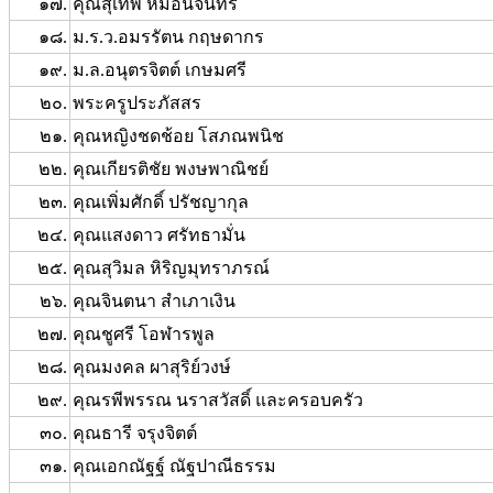
๑๗.
คุณสุเทพ หมอนจันทร์
๑๘.
ม.ร.ว.อมรรัตน กฤษดากร
๑๙.
ม.ล.อนุตรจิตต์ เกษมศรี
๒๐.
พระครูประภัสสร
๒๑.
คุณหญิงชดช้อย โสภณพนิช
๒๒.
คุณเกียรติชัย พงษพาณิชย์
๒๓.
คุณเพิ่มศักดิ์ ปรัชญากุล
๒๔.
คุณแสงดาว ศรัทธามั่น
๒๕.
คุณสุวิมล หิริญมุทราภรณ์
๒๖.
คุณจินตนา สำเภาเงิน
๒๗.
คุณชูศรี โอฬารพูล
๒๘.
คุณมงคล ผาสุริย์วงษ์
๒๙.
คุณรพีพรรณ นราสวัสดิ์ และครอบครัว
๓๐.
คุณธารี จรุงจิตต์
๓๑.
คุณเอกณัฐฐ์ ณัฐปาณีธรรม