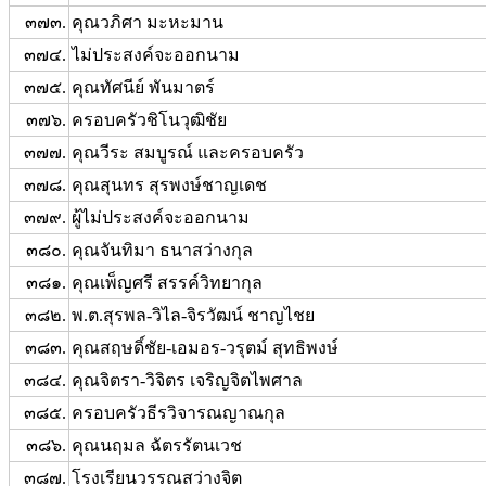
๓๗๓.
คุณวภิศา มะหะมาน
๓๗๔.
ไม่ประสงค์จะออกนาม
๓๗๕.
คุณทัศนีย์ พันมาตร์
๓๗๖.
ครอบครัวชิโนวุฒิชัย
๓๗๗.
คุณวีระ สมบูรณ์ และครอบครัว
๓๗๘.
คุณสุนทร สุรพงษ์ชาญเดช
๓๗๙.
ผู้ไม่ประสงค์จะออกนาม
๓๘๐.
คุณจันทิมา ธนาสว่างกุล
๓๘๑.
คุณเพ็ญศรี สรรค์วิทยากุล
๓๘๒.
พ.ต.สุรพล-วิไล-จิรวัฒน์ ชาญไชย
๓๘๓.
คุณสฤษดิ์ชัย-เอมอร-วรุตม์ สุทธิพงษ์
๓๘๔.
คุณจิตรา-วิจิตร เจริญจิตไพศาล
๓๘๕.
ครอบครัวธีรวิจารณญาณกุล
๓๘๖.
คุณนฤมล ฉัตรรัตนเวช
๓๘๗.
โรงเรียนวรรณสว่างจิต