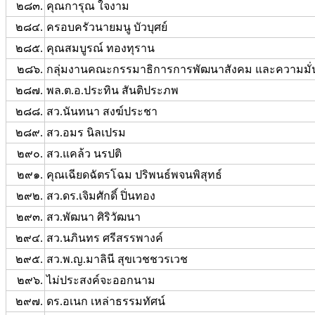
๒๘๓.
คุณการุณ ใจงาม
๒๘๔.
ครอบครัวนายมนู บัวบุศย์
๒๘๕.
คุณสมบูรณ์ ทองทุราน
๒๘๖.
กลุ่มงานคณะกรรมาธิการการพัฒนาสังคม และความมั่
๒๘๗.
พล.ต.อ.ประทิน สันติประภพ
๒๘๘.
สว.นันทนา สงฆ์ประชา
๒๘๙.
สว.อมร นิลเปรม
๒๙๐.
สว.แคล้ว นรปติ
๒๙๑.
คุณเฉียดฉัตรโฉม ปริพนธ์พจนพิสุทธ์
๒๙๒.
สว.ดร.เจิมศักดิ์ ปิ่นทอง
๒๙๓.
สว.พัฒนา ศิริวัฒนา
๒๙๔.
สว.นภินทร ศรีสรรพางค์
๒๙๕.
สว.พ.ญ.มาลินี สุขเวชชวรเวช
๒๙๖.
ไม่ประสงค์จะออกนาม
๒๙๗.
ดร.อเนก เหล่าธรรมทัศน์