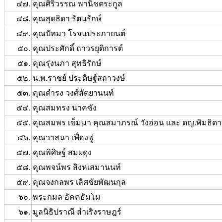
๔๗.
คุณศิริวรรณ พานิชตระกูล
๔๘.
คุณสุดธิดา รัตนรักษ์
๔๙.
คุณปัทมา โรจนประภายนต์
๕๐.
คุณประศักดิ์ ถาวรยุติการต์
๕๑.
คุณรุ่งนภา สุทธิรักษ์
๕๒.
น.พ.ราชย์ ประดิษฐ์สถาวงษ์
๕๓.
คุณดำรง วงศ์สัตยานนท์
๕๔.
คุณสมทรง นาคซัง
๕๕.
คุณสมพร เข็มมา คุณสมาภรณ์ วังอ่อน และ ดญ.พิมธิดา
๕๖.
คุณวาสนา เฟื่องฟู
๕๗.
คุณพิศิษฐ์ สมผดุง
๕๘.
คุณพจน์พร สิงหเสมานนท์
๕๙.
คุณจงกลพร เลิศชัยพัฒนกุล
๖๐.
พระกมล อัคคธัมโม
๖๑.
มูลนิธิปราณี สำเริงราษฎร์