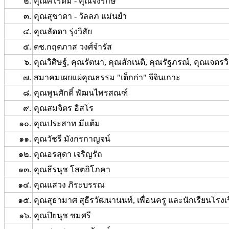
๒.
คุณศิโรตม์ - คุณจงรักษ์
๓.
คุณสุชาดา - วัลลภ แม่นยำ
๔.
คุณลัดดา รุ่งวิสัย
๕.
ดช.กฤตภาส วงศ์จำรัส
๖.
คุณวิศิษฐ์, คุณรัตนา, คุณสักเนติ, คุณรัฐภรณ์, คุณเจตร
๗.
สมาคมเผยแผ่คุณธรรม "เต็กก่า" จีจินเกาะ
๘.
คุณพูนศักดิ์ พัฒนไพรสณฑ์
๙.
คุณสมจิตร อิสโร
๑๐.
คุณประสาท มีแต้ม
๑๑.
คุณวัชรี มังกรกาญจน์
๑๒.
คุณอรสุดา เจริญรัถ
๑๓.
คุณธีรนุช โสตถิโภคา
๑๔.
คุณแสวง ภิระบรรณ
๑๕.
คุณสุธามาศ สุธีรวัฒนานนท์, เพื่อนครู และนักเรียนโร
๑๖.
คุณปิยนุช ชมศรี