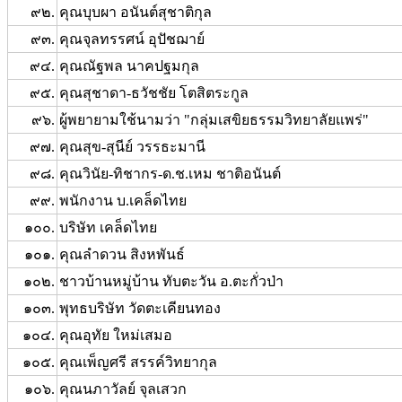
๙๒.
คุณบุบผา อนันต์สุชาติกุล
๙๓.
คุณจุลทรรศน์ อุปัชฌาย์
๙๔.
คุณณัฐพล นาคปฐมกุล
๙๕.
คุณสุชาดา-ธวัชชัย โตสิตระกูล
๙๖.
ผู้พยายามใช้นามว่า "กลุ่มเสขิยธรรมวิทยาลัยแพร่"
๙๗.
คุณสุข-สุนีย์ วรรธะมานี
๙๘.
คุณวินัย-ทิชากร-ด.ช.เหม ชาติอนันต์
๙๙.
พนักงาน บ.เคล็ดไทย
๑๐๐.
บริษัท เคล็ดไทย
๑๐๑.
คุณลำดวน สิงหพันธ์
๑๐๒.
ชาวบ้านหมู่บ้าน ทับตะวัน อ.ตะกั่วป่า
๑๐๓.
พุทธบริษัท วัดตะเคียนทอง
๑๐๔.
คุณอุทัย ใหม่เสมอ
๑๐๕.
คุณเพ็ญศรี สรรค์วิทยากุล
๑๐๖.
คุณนภาวัลย์ จุลเสวก