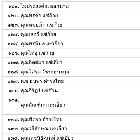
๑๒๑.
ไม่ประสงค์จะออกนาม
๑๒๒.
คุณพรชัย แซ่ก๊วย
๑๒๓.
คุณหมุยเง็ก แซ่ก๊วย
๑๒๔.
คุณเลอรี่ แซ่ก๊วย
๑๒๕.
คุณพรพิมล แซ่เอี่ยว
๑๒๖.
คุณไต๋อู่ แซ่ก๋วย
๑๒๗.
คุณกิตติมา แซ่เอี่ยว
๑๒๘.
คุณวิศรุต วัชระธนะกุล
๑๒๙.
ด.ช.ธนพร ดำรงไทย
๑๓๐.
คุณจิรัฎร์ แซ่ก๊วน
๑๓๑.
คุณกัณฑิมา แซ่เอี่ยว
๑๓๒.
คุณพิรพร ดำรงไทย
๑๓๓.
คุณวรีลักษณ แซ่เอี่ยว
๑๓๔.
คุณเดชนิธิ-นนท์ แซ่เอี่ยว