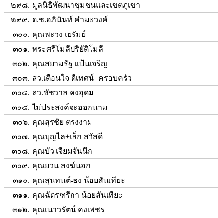
๒๙๘.
มูลนิธิพัฒนาชุมชนและเขตภูเขา
๒๙๙.
ด.ช.อภินันท์ คำมะวงค์
๓๐๐.
คุณพะวง เยรัมย์
๓๐๑.
พระศรีโมลีปริยัติโมลี
๓๐๒.
คุณสยามรัฐ แป้นเจริญ
๓๐๓.
สว.เตือนใจ ดีเทศน์+ครอบครัว
๓๐๔.
สว.ชัชวาล คงอุดม
๓๐๕.
ไม่ประสงค์จะออกนาม
๓๐๖.
คุณสุรชัย ตรงงาม
๓๐๗.
คุณบุญไล+เล็ก สวัสดี
๓๐๘.
คุณบัว เจียมจันนึก
๓๐๙.
คุณยวน สงฆ์นอก
๓๑๐.
คุณสุนทนต์-ธง น้อยสันเทียะ
๓๑๑.
คุณฉัตรฑรีกา น้อยสันเทียะ
๓๑๒.
คุณเนาวรัตน์ คงเพชร