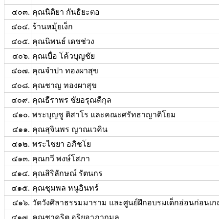
๔๐๓.
คุณนิติยา กันธิยะตอ
๔๐๔.
ร้านหมุ้ยเง็ก
๔๐๕.
คุณนิพนธ์ เดชช่วง
๔๐๖.
คุณเบื่อ โค้วบุญชัย
๔๐๗.
คุณจำปา ทองผาสุข
๔๐๘.
คุณชาญ ทองผาสุข
๔๐๙.
คุณธีราพร ชัยอรุณดีกุล
๔๑๐.
พระบุญชู ติสาโร และคณะศรัทธาญาติโยม
๔๑๑.
คุณสุจินพร ญาณเวคิน
๔๑๒.
พระไชยา อภิชโย
๔๑๓.
คุณกวี พงษ์โสภา
๔๑๔.
คุณสิริลักษณ์ รัตนกร
๔๑๕.
คุณชุมพล หนูอินทร์
๔๑๖.
วัดวังศิลาธรรมมาราม และศูนย์ฝึกอบรมเด็กอ่อนก่อนเกณ
๔๑๗.
คุณชาคริต อริยอาภากมล