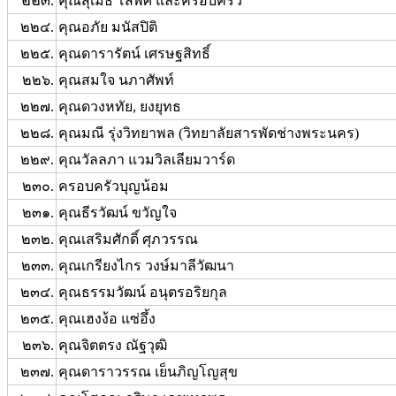
๒๒๓.
คุณสุเมธ โสพศ และครอบครัว
๒๒๔.
คุณอภัย มนัสปิติ
๒๒๕.
คุณดารารัตน์ เศรษฐสิทธิ์
๒๒๖.
คุณสมใจ นภาศัพท์
๒๒๗.
คุณดวงหทัย, ยงยุทธ
๒๒๘.
คุณมณี รุ่งวิทยาพล (วิทยาลัยสารพัดช่างพระนคร)
๒๒๙.
คุณวัลลภา แวมวิลเลียมวาร์ด
๒๓๐.
ครอบครัวบุญน้อม
๒๓๑.
คุณธีรวัฒน์ ขวัญใจ
๒๓๒.
คุณเสริมศักดิ์ ศุภวรรณ
๒๓๓.
คุณเกรียงไกร วงษ์มาลีวัฒนา
๒๓๔.
คุณธรรมวัฒน์ อนุตรอริยกุล
๒๓๕.
คุณเฮงง้อ แซ่อึ้ง
๒๓๖.
คุณจิตตรง ณัฐวุฒิ
๒๓๗.
คุณดาราวรรณ เย็นภิญโญสุข