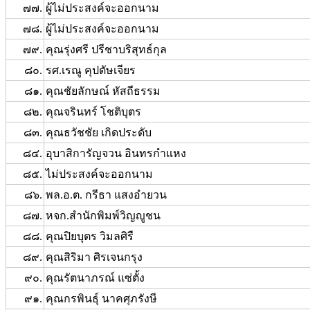
๗๗.
ผู้ไม่ประสงค์จะออกนาม
๗๘.
ผู้ไม่ประสงค์จะออกนาม
๗๙.
คุณรุ่งศรี ปรีชาบริสุทธ์กุล
๘๐.
รศ.เรณู คุปตัษเจียร
๘๑.
คุณชัยลักษณ์ หัสถีธรรม
๘๒.
คุณจรินทร์ โชติบุตร
๘๓.
คุณธวัชชัย เกิดประดับ
๘๔.
อุบาสิการัญจวน อินทรกำแหง
๘๕.
ไม่ประสงค์จะออกนาม
๘๖.
พล.อ.ต. กรีธา แสงอำยวน
๘๗.
หจก.สำนักพิมพ์วิญญูชน
๘๘.
คุณปิยบุตร วิมลศิรื
๘๙.
คุณสิริมา ศิรเจนกรุง
๙๐.
คุณรัตนาภรณ์ แซ่ตั้ง
๙๑.
คุณกรพินธุ์ นาคศุภรังษี