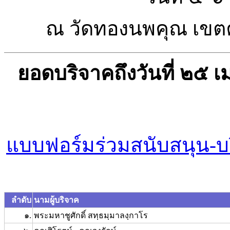
ณ วัดทองนพคุณ เขต
ยอดบริจาคถึงวันที่ ๒
แบบฟอร์มร่วมสนับสนุน-
ลำดับ
นามผู้บริจาค
๑.
พระมหาชูศักดิ์ สทฺธมฺมาลงฺกาโร