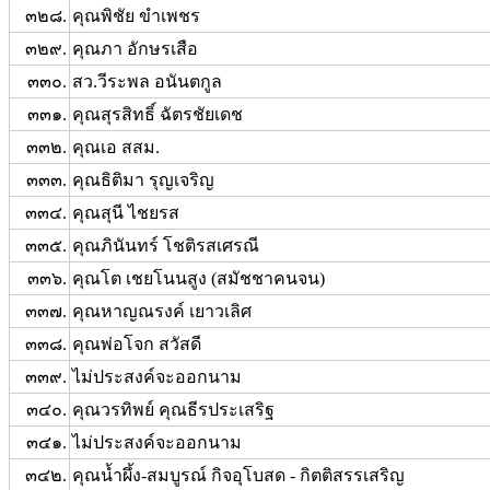
๓๒๘.
คุณพิชัย ขำเพชร
๓๒๙.
คุณภา อักษรเสือ
๓๓๐.
สว.วีระพล อนันตกูล
๓๓๑.
คุณสุรสิทธิ์ ฉัตรชัยเดช
๓๓๒.
คุณเอ สสม.
๓๓๓.
คุณธิติมา รุญเจริญ
๓๓๔.
คุณสุนี ไชยรส
๓๓๕.
คุณภินันทร์ โชติรสเศรณี
๓๓๖.
คุณโต เชยโนนสูง (สมัชชาคนจน)
๓๓๗.
คุณหาญณรงค์ เยาวเลิศ
๓๓๘.
คุณพ่อโจก สวัสดี
๓๓๙.
ไม่ประสงค์จะออกนาม
๓๔๐.
คุณวรทิพย์ คุณธีรประเสริฐ
๓๔๑.
ไม่ประสงค์จะออกนาม
๓๔๒.
คุณน้ำผึ้ง-สมบูรณ์ กิจอุโบสด - กิตติสรรเสริญ