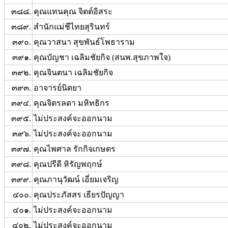
๓๘๘.
คุณแทนคุณ จิตต์อิสระ
๓๘๙.
สำนักแม่ชีไทยสุรินทร์
๓๙๐.
คุณวาสนา สุขพันธ์โพธาราม
๓๙๑.
คุณบัญชา เฉลิมชัยกิจ (สนพ.สุขภาพใจ)
๓๙๒.
คุณจินตนา เฉลิมชัยกิจ
๓๙๓.
อาจารย์นิตยา
๓๙๔.
คุณจิตรลดา มหิทธิกร
๓๙๕.
ไม่ประสงค์จะออกนาม
๓๙๖.
ไม่ประสงค์จะออกนาม
๓๙๗.
คุณไพศาล รักกิจเกษตร
๓๙๘.
คุณปรีดี หิรัญพฤกษ์
๓๙๙.
คุณภานุวัฒน์ เอี่ยมเจริญ
๔๐๐.
คุณประภัสสร เธียรปัญญา
๔๐๑.
ไม่ประสงค์จะออกนาม
๔๐๒.
ไม่ประสงค์จะออกนาม