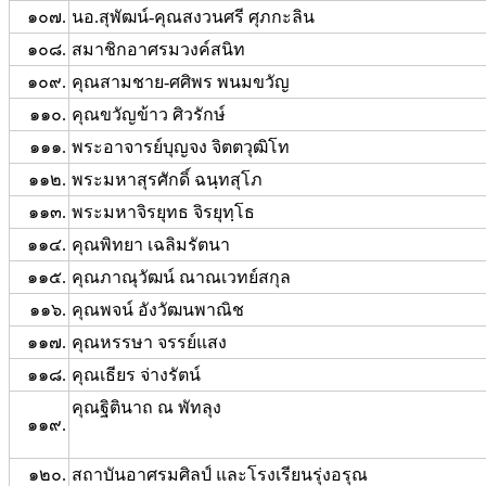
๑๐๗.
นอ.สุพัฒน์-คุณสงวนศรี ศุภกะลิน
๑๐๘.
สมาชิกอาศรมวงค์สนิท
๑๐๙.
คุณสามชาย-ศศิพร พนมขวัญ
๑๑๐.
คุณขวัญข้าว ศิวรักษ์
๑๑๑.
พระอาจารย์บุญจง จิตตวุฒิโท
๑๑๒.
พระมหาสุรศักดิ์ ฉนฺทสุโภ
๑๑๓.
พระมหาจิรยุทธ จิรยุทฺโธ
๑๑๔.
คุณพิทยา เฉลิมรัตนา
๑๑๕.
คุณภาณุวัฒน์ ณาณเวทย์สกุล
๑๑๖.
คุณพจน์ อังวัฒนพาณิช
๑๑๗.
คุณหรรษา จรรย์แสง
๑๑๘.
คุณเธียร จ่างรัตน์
คุณฐิตินาถ ณ พัทลุง
๑๑๙.
๑๒๐.
สถาบันอาศรมศิลป์ และโรงเรียนรุ่งอรุณ