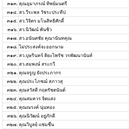
๓๑๓.
คุณอุมาภรณ์ ทิพย์มนตรี
๓๑๔.
สว.วีระพล วัชระประทีป
๓๑๕.
สว.วิจิตร มโนสิทธิศักดิ์
๓๑๖.
สว.นิวัฒน์ พันชิว
๓๑๗.
สว.อนันตชัย คุณานันทคุณ
๓๑๘.
ไม่ประสงค์จะออกนาม
๓๑๙.
สว.บุษรินทร์ ติยะไพรัช วรพัฒนานันท์
๓๒๐.
สว.สมพงษ์ สระกวี
๓๒๑.
คุณจรูญ ยังประภากร
๓๒๒.
คุณประโภชฌ์ สภาวสุ
๓๒๓.
คุณสวัสดี กฤตรัชตนันต์
๓๒๔.
คุณสมควร จิตแสง
๓๒๕.
คุณณรงค์ นุ่นทอง
๓๒๖.
คุณนิวัฒน์ อยู่ภักดี
๓๒๗.
คุณวิบูลย์ แช่มชื่น