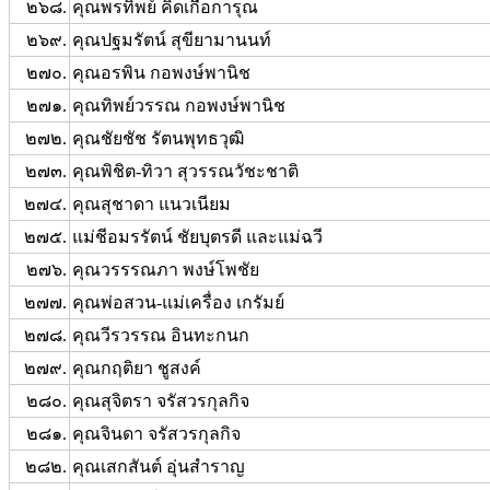
๒๖๘.
คุณพรทิพย์ คิดเกื้อการุณ
๒๖๙.
คุณปฐมรัตน์ สุขียามานนท์
๒๗๐.
คุณอรพิน กอพงษ์พานิช
๒๗๑.
คุณทิพย์วรรณ กอพงษ์พานิช
๒๗๒.
คุณชัยชัช รัตนพุทธวุฒิ
๒๗๓.
คุณพิชิต-ทิวา สุวรรณวัชะชาติ
๒๗๔.
คุณสุชาดา แนวเนียม
๒๗๕.
แม่ชีอมรรัตน์ ชัยบุตรดี และแม่ฉวี
๒๗๖.
คุณวรรรณภา พงษ์โพชัย
๒๗๗.
คุณพ่อสวน-แม่เครื่อง เกรัมย์
๒๗๘.
คุณวีรวรรณ อินทะกนก
๒๗๙.
คุณกฤติยา ชูสงค์
๒๘๐.
คุณสุจิตรา จรัสวรกุลกิจ
๒๘๑.
คุณจินดา จรัสวรกุลกิจ
๒๘๒.
คุณเสกสันต์ อุ่นสำราญ