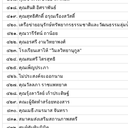
๔๑๘.
คุณสันติ อิศราพันธ์
๔๑๙.
คุณสุทธิศักดิ์ อรุณเรืองสวัสดิ์
๔๒๐.
เครือข่ายอนุรักษ์ทรัพยากรธรรมชาติและวัฒนธรรมลุ่ม
๔๒๑.
คุณวารีรัตน์ ถาน้อย
๔๒๒.
คุณอรศรี งามวิทยาพงศ์
๔๒๓.
โรงเรียนเสาไห้ "วิมลวิทยานุกูล"
๔๒๔.
คุณสมศรี ไตรสุทธิ
๔๒๕.
คุณเพ็ญประภา
๔๒๖.
ไม่ประสงค์จะออกนาม
๔๒๗.
คุณวัลลภา ราชแพทยาค
๔๒๘.
คุณรุ้งลาวัลย์ เก้าประดิษฐ์
๔๒๙.
คณะผู้จัดทำสร้อยทองสาร
๔๓๐.
คุณเมธี-ภมรมาส จันทรา
๔๓๑.
สมาคมส่งเสริมสถานภาพสตรี
๔๓๒.
ศูนย์ทับทิมนิมิต