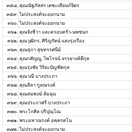
๓๕๘.
คุณณัฐภัสสร เตชะเทียนก์จิตร
๓๕๙.
ไม่ประสงค์จะออกนาม
๓๖๐.
ไม่ประสงค์จะออกนาม
๓๖๑.
คุณจังชีวา และครอบครัว-นพชนก
๓๖๒.
คุณวุฒิกร, ศิริญรัตน์ แสงรุ่งเรือง
๓๖๓.
คุณสุภา สุขทรรศนีย์
๓๖๔.
คุณกตัญญู, ไพโรจน์ จรรยางค์ดีกุล
๓๖๕.
คุณรุ่งชัย วิริยะบัญฑิตกุล
๓๖๖.
คุณวณี บางประภา
๓๖๗.
คุณลีลา กูลณรงค์
๓๖๘.
คุณสมพงษ์ ส้มฉุน
๓๖๙.
คุณประภาศรี บางประภา
๓๗๐.
พระโกศิล ปริปุณฺโณ
๓๗๑.
พระมหาณรงค์ อคฺครตโน
๓๗๒.
ไม่ประสงค์จะออกนาม