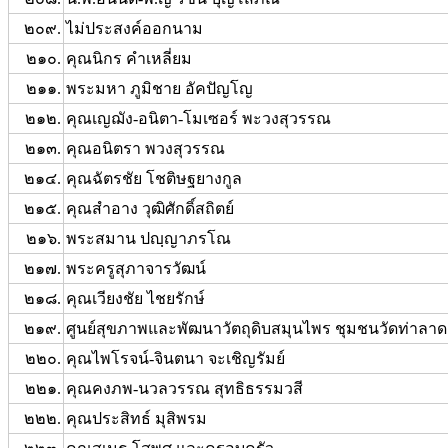
๒๐๙.
ไม่ประสงค์ออกนาม
๒๑๐.
คุณนิกร คำเหลี่ยม
๒๑๑.
พระมหา ภูมิชาย อัคปัญโญ
๒๑๒.
คุณเญฌัง-อนิตา-โมเซอร์ พะวงสุวรรณ
๒๑๓.
คุณอนิตรา พวงสุวรรณ
๒๑๔.
คุณฉัตรชัย โชติษฐยางกูล
๒๑๕.
คุณสำอาง วุฒิศักดิ์สถิตย์
๒๑๖.
พระสมาน ปญฺญาภรโณ
๒๑๗.
พระครูสุภาจารวัฒน์
๒๑๘.
คุณเวียงชัย ไชยรักษ์
๒๑๙.
ศูนย์สุขภาพและพัฒนาวัตถุดิบสมุนไพร ชุมชนวัดท่าลาด
๒๒๐.
คุณไพโรจน์-จินตนา จะเชิญรัมย์
๒๒๑.
คุณคงภพ-นวลวรรณ สุทธิธรรมวสี
๒๒๒.
คุณประสิทธ์ มุสิพรม